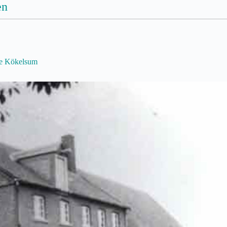
en
lze Kökelsum